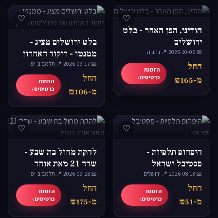
♡
♡
הודיני, הפן האחר - בלט
ירושלים
בלט ירושלים מציג -
📅 2026-10-06
·
📍 נתניה
ממנטו - ריקוד האחרון
📅 2026-09-17
·
של פרנצ'סקה מאן
📍 תל אביב-יפו
החל
הזמנת
החל
כרטיסים ›
מ-₪165
הזמנת
כרטיסים ›
מ-₪106
♡
♡
היפהופ תלפיות -
להקת מחול בת שבע -
פסטיבל ישראל
שדה 21 מאת אוהד
📅 2026-08-13
·
📍 ירושלים
📅 2026-09-28
נהרין
·
📍 תל אביב-יפו
החל
החל
הזמנת
הזמנת
כרטיסים ›
כרטיסים ›
מ-₪51
מ-₪175