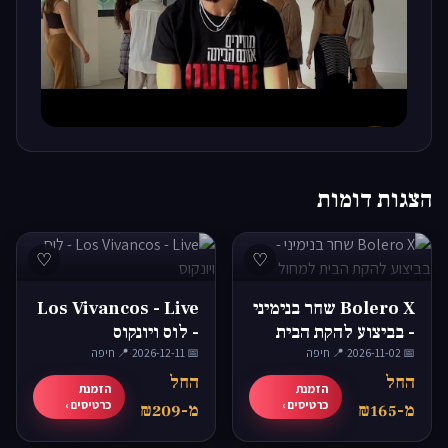
▶
הצגות דומות
♡
♡
Bolero X שחר בנימיני
Los Vivancos - Live
- בביצוע להקת הבית
- לוס ויונקוס
📅 2026-11-02
למחול
·
📍 חיפה
📅 2026-12-11
·
📍 חיפה
החל
החל
הזמנת
הזמנת
כרטיסים ›
כרטיסים ›
מ-₪165
מ-₪209