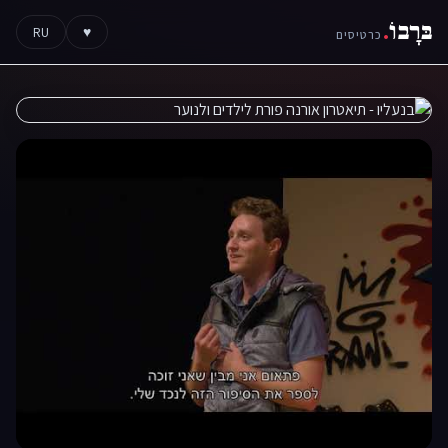
בּרָבוֹ
.
RU
♥
כרטיסים