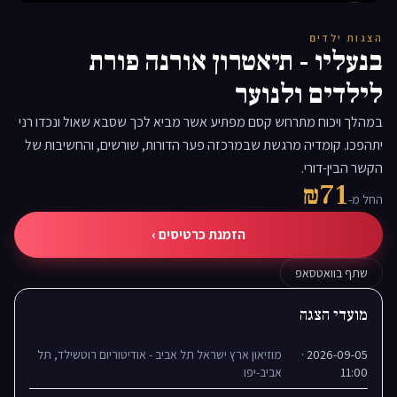
▶
הצגות ילדים
בנעליו - תיאטרון אורנה פורת
לילדים ולנוער
במהלך ויכוח מתרחש קסם מפתיע אשר מביא לכך שסבא שאול ונכדו רני
יתהפכו. קומדיה מרגשת שבמרכזה פער הדורות, שורשים, והחשיבות של
הקשר הבין-דורי.
₪71
החל מ-
הזמנת כרטיסים ›
שתף בוואטסאפ
מועדי הצגה
2026-09-05 ·
מוזיאון ארץ ישראל תל אביב - אודיטוריום רוטשילד, תל
11:00
אביב-יפו