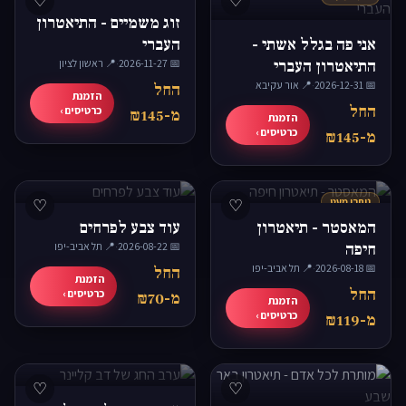
♡
♡
זוג משמיים - התיאטרון
אני פה בגלל אשתי -
העברי
התיאטרון העברי
📅 2026-11-27
·
📍 ראשון לציון
📅 2026-12-31
·
📍 אור עקיבא
החל
הזמנת
החל
כרטיסים ›
מ-₪145
הזמנת
כרטיסים ›
מ-₪145
נותרו מעט
♡
♡
המאסטר - תיאטרון
עוד צבע לפרחים
חיפה
📅 2026-08-22
·
📍 תל אביב-יפו
📅 2026-08-18
·
📍 תל אביב-יפו
החל
הזמנת
החל
כרטיסים ›
מ-₪70
הזמנת
כרטיסים ›
מ-₪119
♡
♡