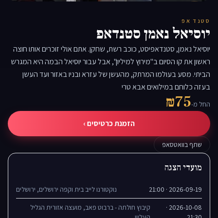
▶
סטנד אפ
יוסיאל נאמן סטנדאפ
יוסיאל נאמן, סטנדאפיסט, כוכב רשת, שחקן. אתם אולי זוכרים אותו חוצה
ראשון את קו הסיום ב"מירוץ למיליון", אבל עבור יוסיאל הבמה היא המגרש
הביתי. מסע בעולמו המרתק, מהעשן של עזרא ובניו באזור ועד העשן
בעזה כלוחם במילואים אבא טרי
₪75
החל מ-
הזמנת כרטיסים ›
שתף בוואטסאפ
מועדי הצגה
2026-09-19 · 21:00
נוקטורנו לייב בית וקפה ירושלים, ירושלים
2026-10-08 ·
קיבוץ חולתה - ברבוט פאב, מועצה אזורית הגליל
21:30
העליון