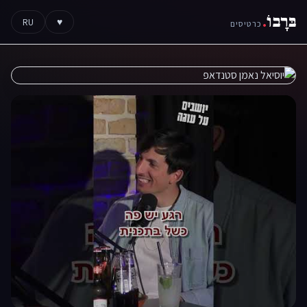
בּרָבוֹ
.
RU
♥
כרטיסים