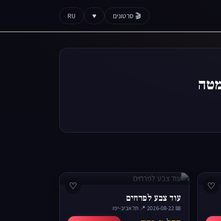
🎬 סרטונים
♥
RU
מטה
♡
♡
עוד צבע לפרחים
📅 2026-08-22
·
📍 תל אביב-יפו