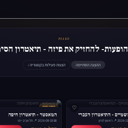
הצגות
הופעות- להחזיק את פיזה - תיאטרון הסי
ההצגה הסתיימה
הצגות פעילות בקטגוריה ›
♡
נותרו מעט
שמיים - התיאטרון העברי
המאסטר - תיאטרון חיפה
·
📍 ראשון לציון
📅 2026-08-18
·
📍 תל אביב-יפו