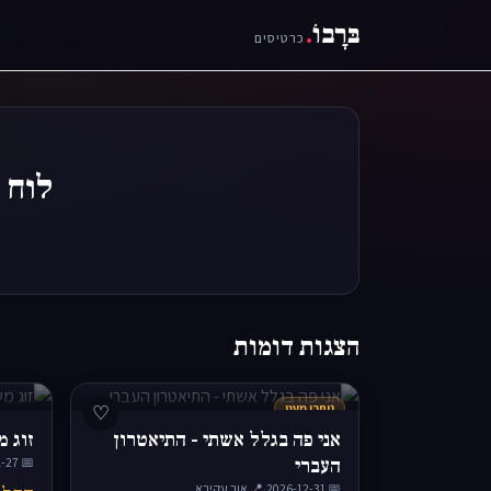
בּרָבוֹ
.
כרטיסים
לוח 
הצגות דומות
נותרו מעט
♡
אני פה בגלל אשתי - התיאטרון
זוג מ
העברי
📅 2026-11-27
📅 2026-12-31
·
📍 אור עקיבא