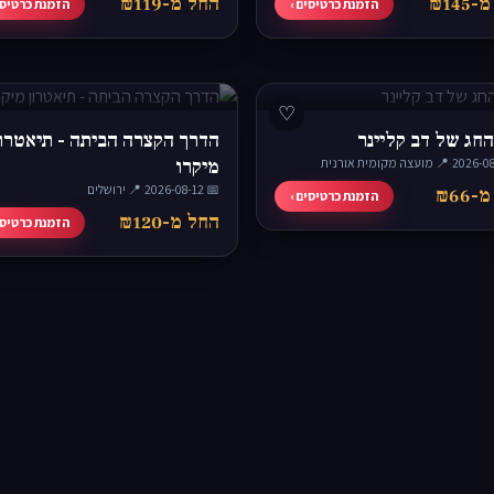
₪145
החל מ-₪119
הזמנת כרטיסים ›
הזמנת כרטיסי
♡
החג של דב קליינר
הדרך הקצרה הביתה - תיאטרו
·
📍 מועצה מקומית אורנית
מיקרו
📅 2026-08-12
·
📍 ירושלים
₪66
הזמנת כרטיסים ›
החל מ-₪120
הזמנת כרטיסי