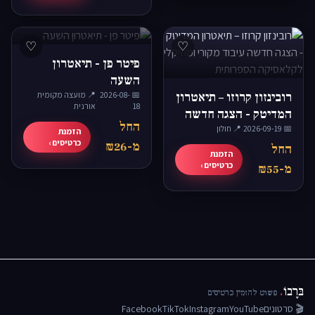
♡
♡
פיטר פן - תיאטרון
השעה
רובינזון קרוזו – תיאטרון
📅 2026-08-
📍 מועצה מקומית
·
18
אורנית
המדיטק - הצגה חדשה
החל
📅 2026-09-19
·
📍 חולון
עיבוד מקורי ומוזיקלי
הזמנת
כרטיסים ›
מ-₪26
לקלאסיקה הספרותית
החל
הזמנת
כרטיסים ›
מ-₪55
בּרָבוֹ
.
פשוט להזמין כרטיסים
🎬 סרטונים
YouTube
Instagram
TikTok
Facebook