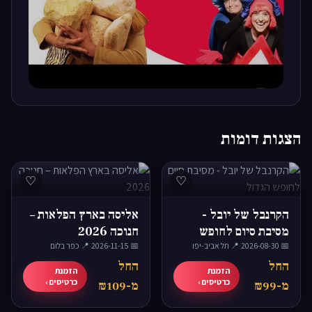
▶
הצגות דומות
♡
♡
הקרנבל של יובל -
אליסה בארץ הפלאות –
מסיבת סיום לחופש
חנוכה 2026
📅 2026-08-30
הגדול
·
📍 תל אביב-יפו
📅 2026-11-15
·
📍 כפר בלום
החל
החל
הזמנת
הזמנת
כרטיסים ›
כרטיסים ›
מ-₪99
מ-₪109