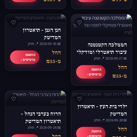
♡
♡
חנן הגנן - תיאטרון
המדיטק
הממלכה הקטנטנה
📅 2026-09-30
·
📍 חולון
עיבוד תיאטרלי ומוזיקלי
החל
הזמנת
📅 2026-09-27
·
📍 חולון
לספרו של אתגר קרת
כרטיסים ›
מ-₪55
החל
הזמנת
כרטיסים ›
מ-₪55
♡
♡
ילדי בית העץ - תיאטרון
המדיטק
הרוח בערבי הנחל -
📅 2026-09-28
·
📍 חולון
תיאטרון המדיטק
📅 2026-09-26
·
📍 חולון
החל
הזמנת
החל
כרטיסים ›