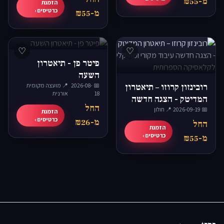
מ-₪55
הזמנת
כרטיסים ›
מ-₪55
♡
♡
פיטר פן - תיאטרון
השעה
רובינזון קרוזו – תיאטרון
📅 2026-08-
📍 מועצה מקומית
·
18
אורנית
המדיטק - הצגה חדשה
החל
📅 2026-09-19
·
📍 חולון
עיבוד מקורי ומוזיקלי
הזמנת
כרטיסים ›
מ-₪26
לקלאסיקה הספרותית
החל
הזמנת
כרטיסים ›
מ-₪55