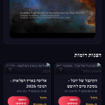
▶
הצגות דומות
♡
♡
הקרנבל של יובל -
אליסה בארץ הפלאות –
מסיבת סיום לחופש
חנוכה 2026
📅 2026-08-30
הגדול
·
📍 תל אביב-יפו
📅 2026-11-15
·
📍 כפר בלום
החל
החל
הזמנת
הזמנת
כרטיסים ›
כרטיסים ›
מ-₪99
מ-₪109