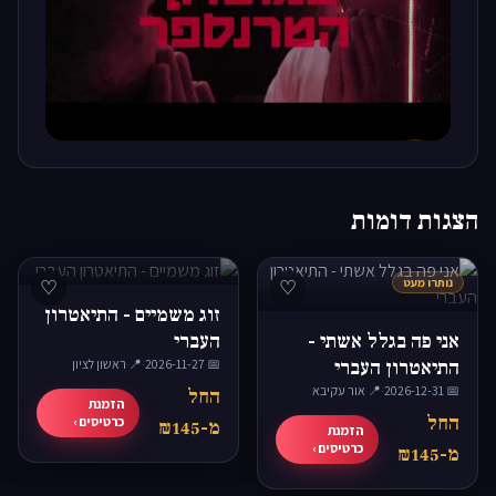
▶
הצגות דומות
נותרו מעט
♡
♡
זוג משמיים - התיאטרון
אני פה בגלל אשתי -
העברי
התיאטרון העברי
📅 2026-11-27
·
📍 ראשון לציון
📅 2026-12-31
·
📍 אור עקיבא
החל
הזמנת
החל
כרטיסים ›
מ-₪145
הזמנת
כרטיסים ›
מ-₪145