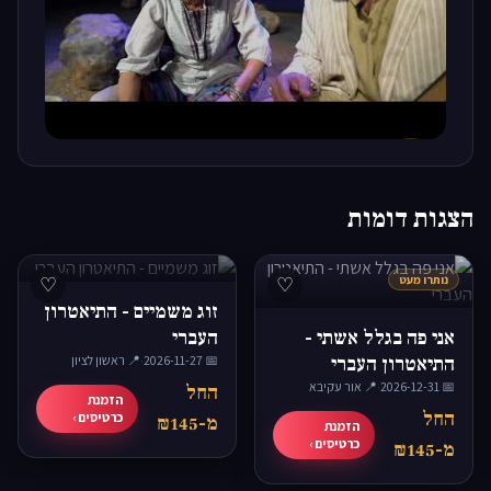
▶
הצגות דומות
נותרו מעט
♡
♡
זוג משמיים - התיאטרון
אני פה בגלל אשתי -
העברי
התיאטרון העברי
📅 2026-11-27
·
📍 ראשון לציון
📅 2026-12-31
·
📍 אור עקיבא
החל
הזמנת
החל
כרטיסים ›
מ-₪145
הזמנת
כרטיסים ›
מ-₪145