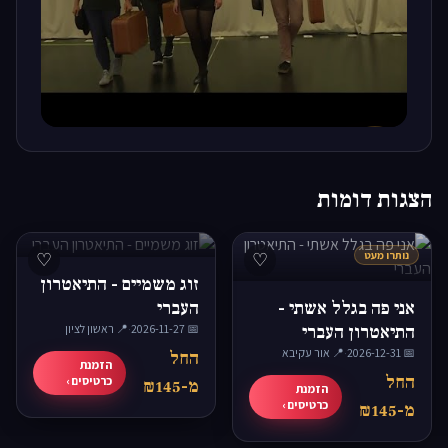
▶
הצגות דומות
נותרו מעט
♡
♡
זוג משמיים - התיאטרון
אני פה בגלל אשתי -
העברי
התיאטרון העברי
📅 2026-11-27
·
📍 ראשון לציון
📅 2026-12-31
·
📍 אור עקיבא
החל
הזמנת
החל
כרטיסים ›
מ-₪145
הזמנת
כרטיסים ›
מ-₪145