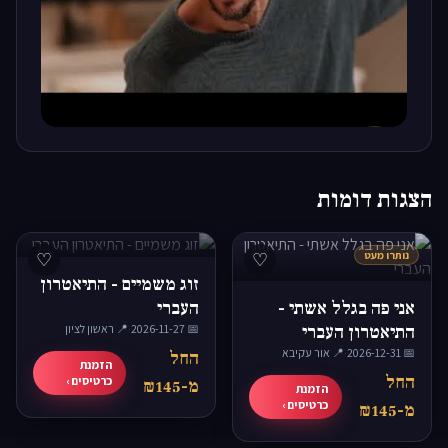
▶
הצגות דומות
נותרו מעט
♡
♡
זוג משמיים - התיאטרון
אני פה בגלל אשתי -
העברי
התיאטרון העברי
📅 2026-11-27
·
📍 ראשון לציון
📅 2026-12-31
·
📍 אור עקיבא
החל
הזמנת
החל
כרטיסים ›
מ-₪145
הזמנת
כרטיסים ›
מ-₪145