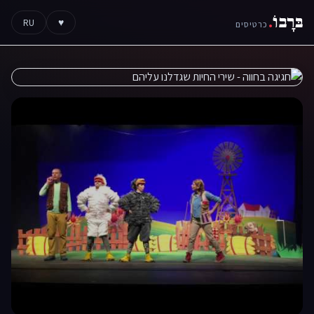
בּרָבוֹ
.
RU
♥
כרטיסים