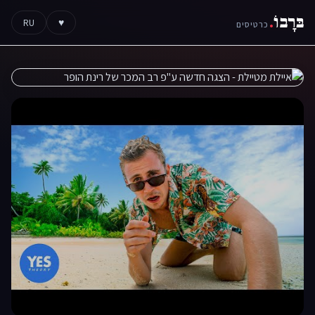
בּרָבוֹ
.
RU
♥
כרטיסים