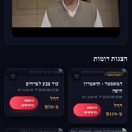
▶
הצגות דומות
נותרו מעט
♡
♡
המאסטר - תיאטרון
עוד צבע לפרחים
חיפה
📅 2026-08-22
·
📍 תל אביב-יפו
📅 2026-08-18
·
📍 תל אביב-יפו
החל
הזמנת
החל
כרטיסים ›
מ-₪70
הזמנת
כרטיסים ›
מ-₪119