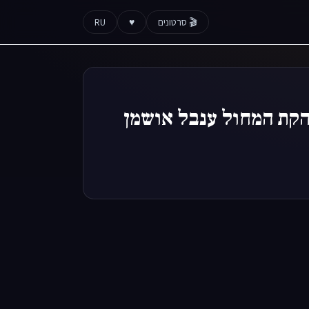
🎬 סרטונים
♥
RU
להקת המחול ענבל אושמן