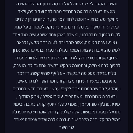
והשדון המטורלל שמשתולל על הבמה ובתוך הקהל! ההצגה
מוגשת בעברית רהוטה בחרוזים מתחילתה ועד סופה, ולצד
מוזיקה משובחת – הופכת לחווייה צרופה, הן להורים והן לילדים.
עלילה: זהו סיפור על מלך נהנתן, אשר נזקק לממון רב על מנת
לקיים סגנון חיים רהבתני, ומשרת נאמן אחד אשר עושה צעד אחד
גאוני. נערה תמימה, אשר מתחייבת לטוות זהב מקש, נקראת
למשימה. אובדת עצות והמומה נעולה הנערה בתא עד אשר אדון
שדון, קטן ותהמוני נחלץ לעזרתה. השדון מבטיח לעזור לנערה
להפוך לבת אצולה, ובתמורה מבקש בקשה אחת גדולה. הנערה,
בלית ברירה מסכימה לבקשה – על אף שהיא קשה. הדרמה
מתעצמת כאשר השדון המצחיק והנחמד הופך לנרגן ומאיים,
ועומד על כך שהבטחות צריך לקיים! עכשיו בעיבוד חדש בחרוזים
ובעברית מצוחצחת! משתתפים: עומרי טסלר / אריק מורדוך ,
מירית פרג'ון / מור וסרמן , עומרי טסלר / יוסף קדוש כתיבה ובימוי:
נתנאל גבעתי תלבושות: אלה קולסניק ניהול אומנותי: מירית פרג'ון
ניהול מוזיקלי: דנה מלכה שירים: דנה מלכה ואדיר אנטר תפאורה:
שר היער