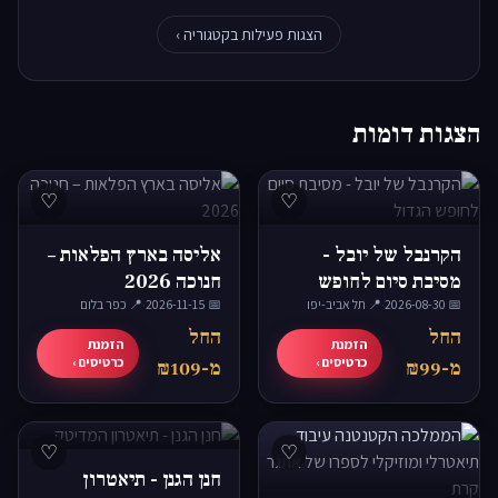
הצגות פעילות בקטגוריה ›
הצגות דומות
♡
♡
הקרנבל של יובל -
אליסה בארץ הפלאות –
מסיבת סיום לחופש
חנוכה 2026
📅 2026-08-30
הגדול
·
📍 תל אביב-יפו
📅 2026-11-15
·
📍 כפר בלום
החל
החל
הזמנת
הזמנת
כרטיסים ›
כרטיסים ›
מ-₪99
מ-₪109
♡
♡
חנן הגנן - תיאטרון