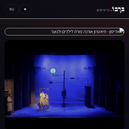
בּרָבוֹ
.
RU
♥
כרטיסים