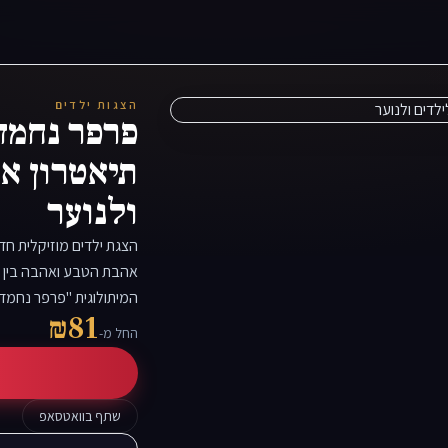
הצגות ילדים
פרפר נחמד 
תיאטרון או
ולנוער
הצגת ילדים מוזיקלית חד
אהבת הטבע ואהבה בין חב
המיתולוגית "פרפר נחמד"
₪81
החל מ-
שתף בוואטסאפ