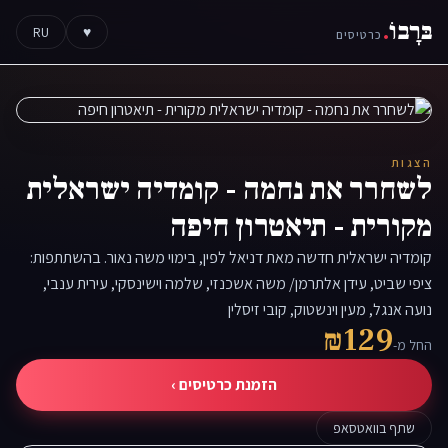
בּרָבוֹ
.
RU
♥
כרטיסים
הצגות
לשחרר את נחמה - קומדיה ישראלית
מקורית - תיאטרון חיפה
קומדיה ישראלית חדשה מאת דניאל לפין, בימוי משה נאור. בהשתתפות:
ציפי שביט, עידן אלתרמן/ משה אשכנזי, שלמה וישינסקי, עירית ענבי,
נועה אנגל, מעין וינשטוק, קובי זיסלין
₪129
החל מ-
הזמנת כרטיסים ›
שתף בוואטסאפ