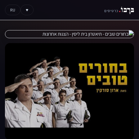
בּרָבוֹ
.
RU
♥
כרטיסים