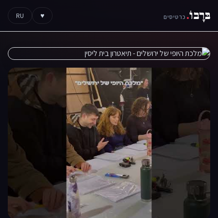
בּרָבוֹ
.
RU
♥
כרטיסים