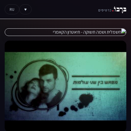
בּרָבוֹ
.
RU
♥
כרטיסים