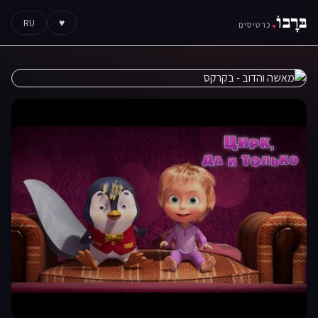
בּרָבוֹ
.
RU
♥
כרטיסים