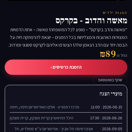
▶
הצגות ילדים
מאשה והדוב - בקרקס
“מאשה והדב בקרקס” – מופע לכל המשפחה! מאשה – אחת הדמויות
המצוירות האהובות והמצליחות בכל הזמנים – יוצאת להרפתקה חיה על
הבמה יחד עם הדב הנאמן שלה! הצטרפו אליהם לקרקס ססגוני ומרהיב.
₪89
החל מ-
הזמנת כרטיסים ›
שתף בוואטסאפ
מועדי הצגה
2026-08-15 · 11:00
מרכז רפפורט - אולם האודיטוריום חיפה, חיפה
2026-08-26 · 17:30
היכל התיאטרון קריית מוצקין, קרית מוצקין
2026-09-05 ·
אוניברסיטת תל-אביב - אודיטוריום ע''ש סמולרש, תל