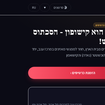
🎬 סרטונים
♥
RU
 כרטיסים
הוא קישופון - הסכתוס
!
ם מבית הארץ, חוזר למפגשי מאזינים במרכז ענב, יחד
הוכשטטר (נאדה) והקישואפון
הזמנת כרטיסים ›
מרכז ענב לתרבות תל אביב, תל אביב-יפו