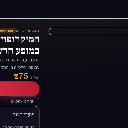
הצגות ילדים
נותרו מעט
המיקרופון 
במופע חדש
הסכתוס, פודקאסט הילדי
עם סתיו פלטי נגב, תמר 
₪75
החל מ-
שתף בוואטסאפ
מועדי הצגה
2026-08-30 · 10:00