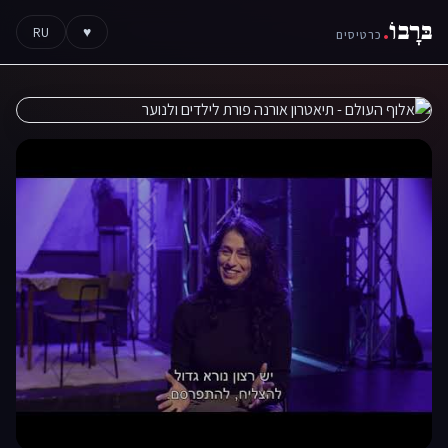
בּרָבוֹ
.
RU
♥
כרטיסים