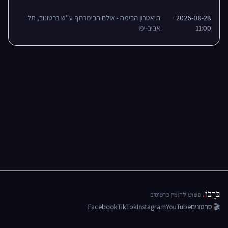
2026-08-28 ·
תיאטרון הבימה - אולם הבימרתף ע''ש ברטונוב, תל
11:00
אביב-יפו
בּרָבוֹ
.
פשוט להזמין כרטיסים
🎬 סרטונים
YouTube
Instagram
TikTok
Facebook