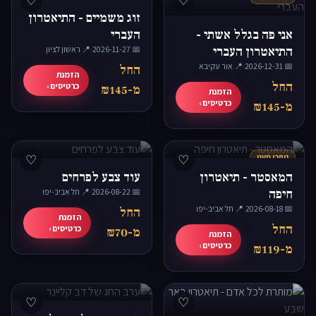
♡
♡
זוג משמיים - התיאטרון
אני פה בגלל אשתי -
העברי
התיאטרון העברי
📅 2026-11-27
·
📍 ראשון לציון
📅 2026-12-31
·
📍 אור עקיבא
החל
הזמנת
החל
כרטיסים ›
מ-₪145
הזמנת
כרטיסים ›
מ-₪145
נותרו מעט
♡
♡
המאסטר - תיאטרון
עוד צבע לפרחים
חיפה
📅 2026-08-22
·
📍 תל אביב-יפו
📅 2026-08-18
·
📍 תל אביב-יפו
החל
הזמנת
החל
כרטיסים ›
מ-₪70
הזמנת
כרטיסים ›
מ-₪119
♡
♡