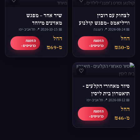
♡
♡
לצחוק עם רובין
שיר אחד – מפגש
וויליאמס -מפגש קולנוע
מאזינים מיוחד
📅 2026-08-24
·
📍 רעננה
וסרט ג'ומנג'י לילדים
📅 2026-10-15
·
📍 תל אביב-יפו
ונוער
החל
החל
הזמנת
הזמנת
כרטיסים ›
כרטיסים ›
מ-₪50
מ-₪69
♡
סיור מאחורי הקלעים -
תיאטרון בית ליסין
📅 2026-08-12
·
📍 תל אביב-יפו
החל
הזמנת
כרטיסים ›
מ-₪46