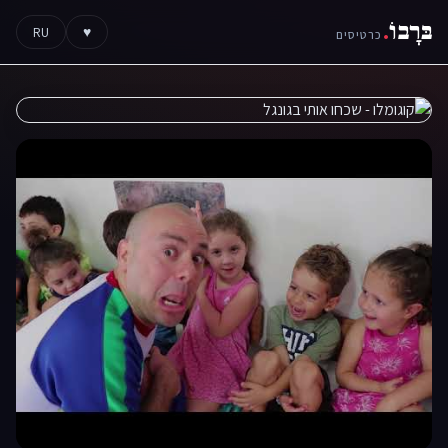
בּרָבוֹ
.
RU
♥
כרטיסים