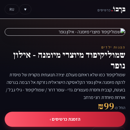
בּרָבוֹ
.
RU
♥
כרטיסים
הצגות ילדים
שמוליקיפוד מיוצרי מיומנה - אילון
נופר
שמוליקיפוד כמו שלא ראיתם מעולם. יצירה תנועתית מקורית של מיסדת
להקת מיומנה אילון נופר הקלאסיקה הישראלית נזרקת אל הבמה בגרסה
בועטת, קצבית וחסרת מעצורים. גדי - עומר דרור / שמוליקיפוד - גילי גבל /
אורחת מיוחדת: רוני מרחב
₪99
החל מ-
הזמנת כרטיסים ›