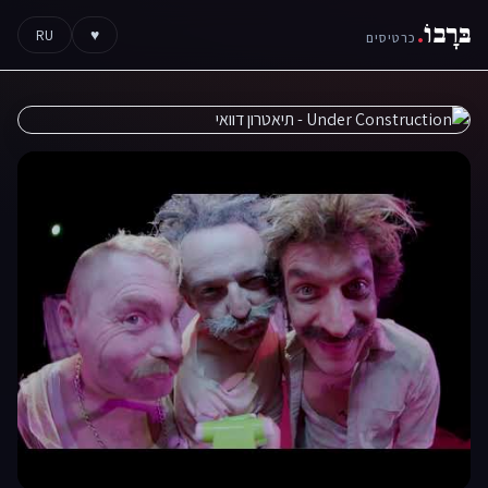
בּרָבוֹ
.
RU
♥
כרטיסים