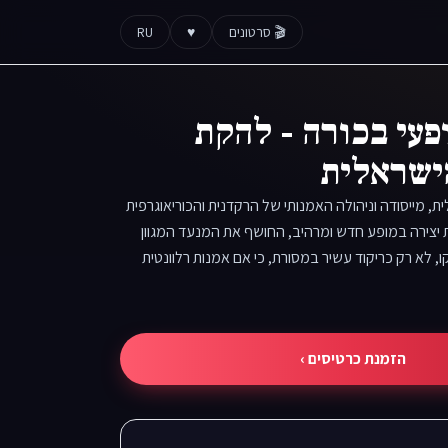
🎬 סרטונים
♥
RU
פעי בכורה - להקת
ישראלית
 מייסודה וניהולה האמנותי של הרקדנית והכוריאוגרפית
תן, חוגגת 27 שנות יצירה במופע חדש ומרהיב, החושף את המנעד המגוון
לא רק כריקוד עשיר במסורת, כי אם אמנות רלוונטית
הזמנת כרטיסים ›