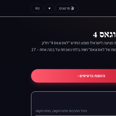
🎬 סרטונים
♥
RU
גאס 4
מופע בינלאומי – אמריקה מגיעה לישראל! מופע החדש "לאס וגאס 4" חלק
מסדרת המופעים "מהבמות של לאס וגאס" חוויה בלתי נשכחת על במה אחת – 27
הזמנת כרטיסים ›
היכל התרבות פתח תקווה, פתח תקווה