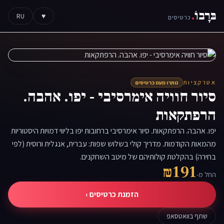
בּרָבוֹ
.
RU
♥
כרטיסים
אטרקציות
נותרו מעט כרטיסים
סיור חוויה אימרסיבי - יפו. אהבה.
הרפתקאות
יפו. אהבה. הרפתקאות. סיור אימרסיבי ברחובות יפו בליווי דמויות היסטוריות
מהמאות הקודמות. מדריך קולי בשלוש שפות: עברית, אנגלית ורוסית (לפי
בחירה) בהקלטת קולותיהם של מיטב השחקנים.
₪191
החל מ-
הזמנת כרטיסים ›
שתף בוואטסאפ