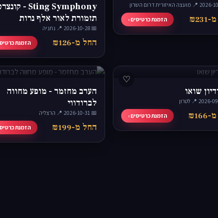
·
📍 מועצה האיזורית דרום השרון
Sting Symphony - ק
תזמורת לאור אלף נרות
₪231
הזמנת כרטיסים ›
📅 2026-10-28
·
📍 נתניה
החל מ-₪126
הזמנת כרטיסי
♡
יון שואו
הערב מחזמר - מופע מחווה
·
📍 לטרון
לברודווי
📅 2026-10-31
·
📍 הרצליה
₪166
הזמנת כרטיסים ›
החל מ-₪199
הזמנת כרטיסי