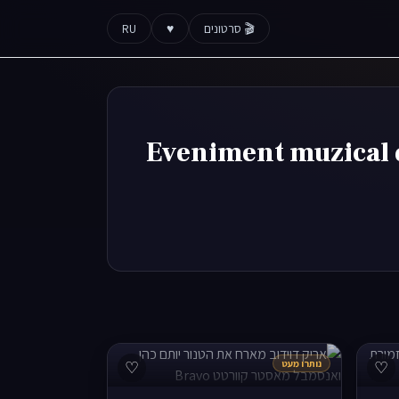
🎬 סרטונים
♥
RU
Eveniment muzical de exc
♡
נותרו מעט
♡