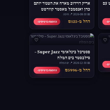
ונצרט עם
אריק דוידוב מארח את הטנור יותם
כהן ואנסמבל מאסטר קוורטט
📅 2026-08-30
Bravo
·
📍 חיפה
החל מ-₪125
ם ›
הזמנת כרטיסים ›
♡
♡
פסטיבל בינלאומי Super Jazz –
סילבסטר בים המלח
📅 2026-12-30
·
📍 ים המלח
ם ›
החל מ-₪5996
הזמנת כרטיסים ›