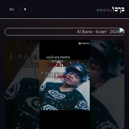
בּרָבוֹ
.
RU
♥
כרטיסים