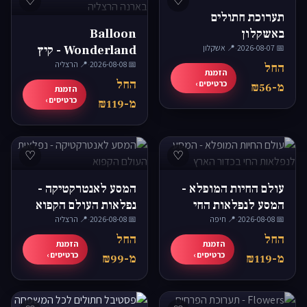
♡
♡
תערוכת חתולים
באשקלון
Balloon
📅 2026-08-07
·
📍 אשקלון
Wonderland - קיץ
📅 2026-08-08
·
בארנה הרצליה
📍 הרצליה
החל
הזמנת
החל
כרטיסים ›
מ-₪56
הזמנת
כרטיסים ›
מ-₪119
♡
♡
עולם החיות המופלא -
המסע לאנטרקטיקה -
המסע לנפלאות החי
נפלאות העולם הקפוא
📅 2026-08-08
·
בכדור הארץ
📍 חיפה
📅 2026-08-08
·
📍 הרצליה
החל
החל
הזמנת
הזמנת
כרטיסים ›
כרטיסים ›
מ-₪119
מ-₪99