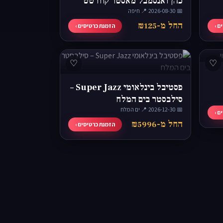
כהן ואנסמבל מאסטר קוורטט
📅 2026-08-30
Bravo
·
📍 חיפה
החל מ-₪125
ם ›
הזמנת כרטיסים ›
♡
♡
פסטיבל בינלאומי Super Jazz –
סילבסטר בים המלח
📅 2026-12-30
·
📍 ים המלח
ם ›
החל מ-₪5996
הזמנת כרטיסים ›