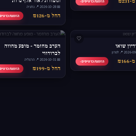
תזמורת לאור אלף נרות
₪231
הזמנת כרטיסים ›
📅 2026-10-28
·
📍 נתניה
החל מ-₪126
הזמנת כרטיסי
♡
יון שואו
הערב מחזמר - מופע מחווה
·
📍 לטרון
לברודווי
📅 2026-10-31
·
📍 הרצליה
₪166
הזמנת כרטיסים ›
החל מ-₪199
הזמנת כרטיסי