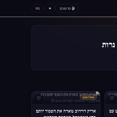
🎬 סרטונים
♥
RU
♡
נותרו מעט
♡
ונצרט עם
אריק דוידוב מארח את הטנור יותם