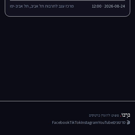
2026-08-24 · 12:00
מרכז ענב לתרבות תל אביב, תל אביב-יפו
בּרָבוֹ
.
פשוט להזמין כרטיסים
🎬 סרטונים
YouTube
Instagram
TikTok
Facebook