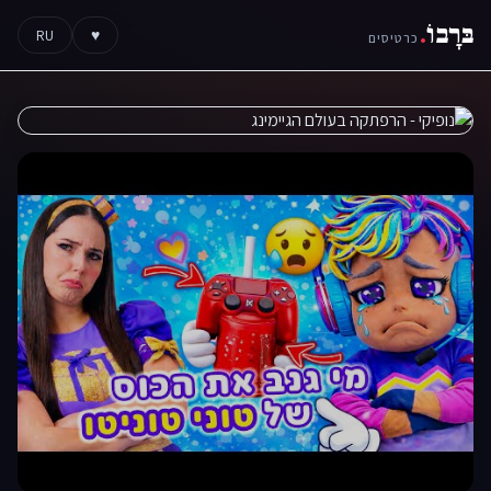
בּרָבוֹ
.
RU
♥
כרטיסים