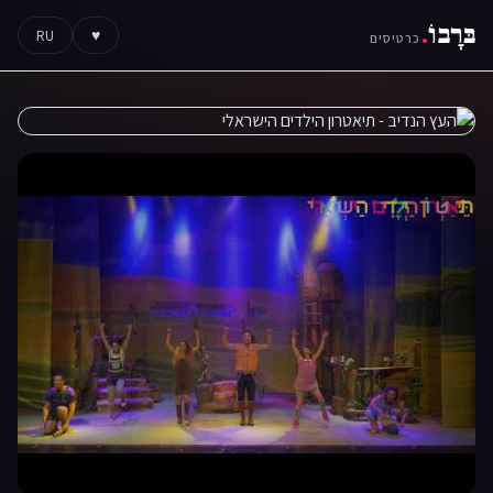
בּרָבוֹ
.
RU
♥
כרטיסים