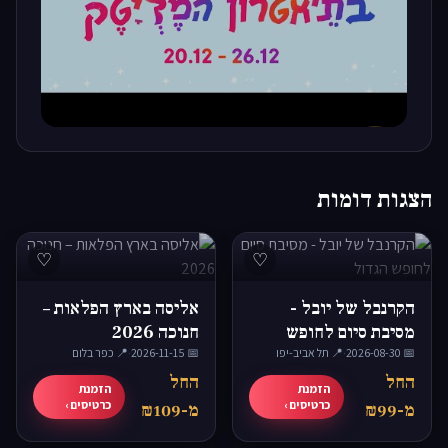
▶
הצגות דומות
♡
♡
הקרנבל של יובל -
אליסה בארץ הפלאות –
מסיבת סיום לחופש
חנוכה 2026
📅 2026-08-30
הגדול
·
📍 תל אביב-יפו
📅 2026-11-15
·
📍 כפר בלום
החל
החל
הזמנת
הזמנת
כרטיסים ›
כרטיסים ›
מ-₪99
מ-₪109