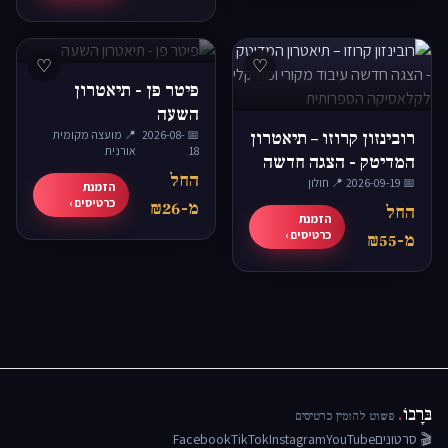
♡
♡
פיטר פן - תיאטרון
השעה
רובינזון קרוזו – תיאטרון
📅 2026-08-
📍 מועצה מקומית
·
18
אורנית
המדיטק - הצגה חדשה
החל
📅 2026-09-19
·
📍 חולון
עיבוד מקורי ומוזיקלי
הזמנת
כרטיסים ›
מ-₪26
לקלאסיקה הספרותית
החל
הזמנת
כרטיסים ›
מ-₪55
בּרָבוֹ
.
פשוט להזמין כרטיסים
🎬 סרטונים
YouTube
Instagram
TikTok
Facebook