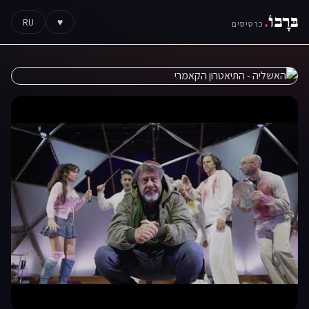
בּרָבוֹ
.
RU
♥
כרטיסים