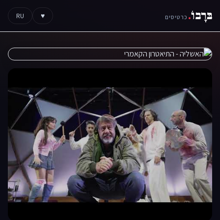
בּרָבוֹ
.
RU
♥
כרטיסים