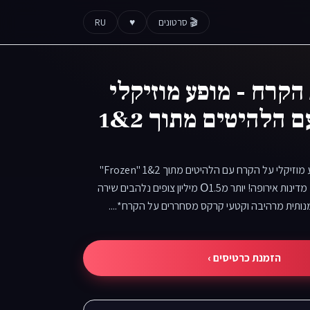
🎬 סרטונים
♥
RU
קרח - מופע מוזיקלי
על הקרח עם הלהיטים מתוך 2&1
"לשבור את הקרח" מופע מוזיקלי על הקרח עם הלהיטים מתוך 2&1 "Frozen"
הצלחה מסחררת בО20 מדינות אירופה! יותר מО1.5 מיליון צופים נלהבים שירה
ותית מרהיבה וקטעי קרקס מסחררים על הקרח*....
הזמנת כרטיסים ›