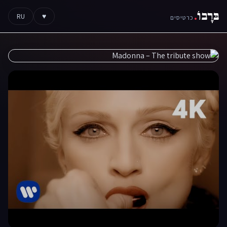
בּרָבוֹ
.
RU
♥
כרטיסים