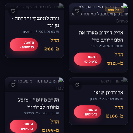
נותרו מעט
♡
♡
וירה לוזינסקי ולהקתה -
נע ונד
אריק דוידוב מארח את
📅 2026-09-03
·
📍 ירושלים
הטנור יותם כהן
החל
הזמנת
📅 2026-08-30
·
📍 חיפה
ואנסמבל מאסטר
כרטיסים ›
מ-₪66
קוורטט Bravo
החל
הזמנת
כרטיסים ›
מ-₪125
♡
♡
אקורדיון שואו
📅 2026-09-05
·
📍 לטרון
הערב מחזמר - מופע
מחווה לברודווי
החל
הזמנת
📅 2026-10-31
·
📍 הרצליה
כרטיסים ›
מ-₪166
החל
הזמנת
כרטיסים ›
מ-₪199