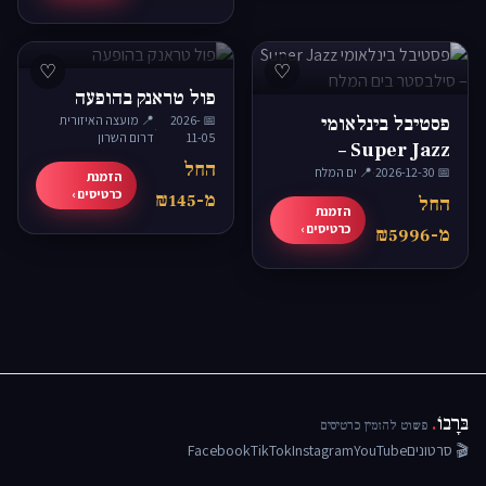
♡
♡
פול טראנק בהופעה
פסטיבל בינלאומי
📅 2026-
📍 מועצה האיזורית
·
11-05
דרום השרון
Super Jazz –
החל
📅 2026-12-30
·
📍 ים המלח
סילבסטר בים המלח
הזמנת
כרטיסים ›
מ-₪145
החל
הזמנת
כרטיסים ›
מ-₪5996
בּרָבוֹ
.
פשוט להזמין כרטיסים
🎬 סרטונים
YouTube
Instagram
TikTok
Facebook