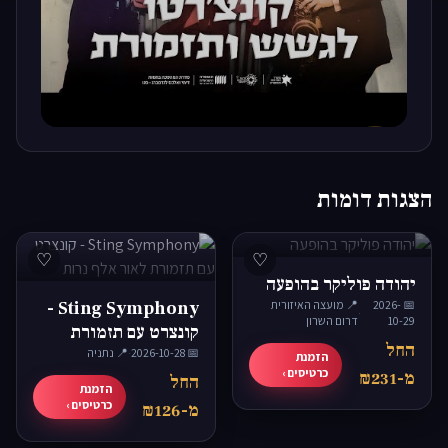
▶
הצגות דומות
♡
♡
יהודה פוליקר בהופעה
📅 2026-
📍 מועצה האיזורית
Sting Symphony -
·
10-29
דרום השרון
קונצרט עם תזמורת
החל
📅 2026-10-28
·
לאור אלף נרות
📍 נתניה
הזמנת
כרטיסים ›
מ-₪231
החל
הזמנת
כרטיסים ›
מ-₪126