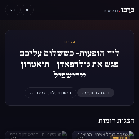
בּרָבוֹ
.
RU
♥
כרטיסים
הצגות
לוח הופעות- כששלום עליכם
פגש את גולדפאדן - תיאטרון
יידישפיל
ההצגה הסתיימה
הצגות פעילות בקטגוריה ›
הצגות דומות
נותרו מעט