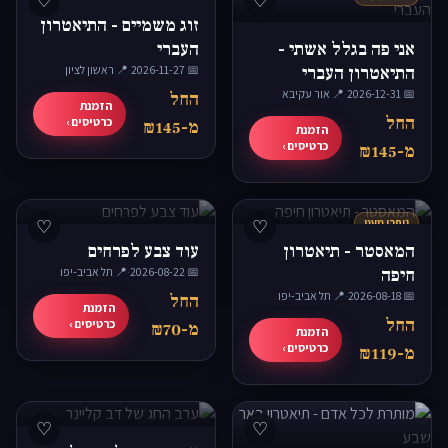
♡
♡
זוג משמיים - התיאטרון
אני פה בגלל אשתי -
העברי
התיאטרון העברי
📅 2026-11-27
·
📍 ראשון לציון
📅 2026-12-31
·
📍 אור עקיבא
החל
הזמנת
החל
כרטיסים ›
מ-₪145
הזמנת
כרטיסים ›
מ-₪145
נותרו מעט
♡
♡
המאסטר - תיאטרון
עוד צבע לפרחים
חיפה
📅 2026-08-22
·
📍 תל אביב-יפו
📅 2026-08-18
·
📍 תל אביב-יפו
החל
הזמנת
החל
כרטיסים ›
מ-₪70
הזמנת
כרטיסים ›
מ-₪119
♡
♡