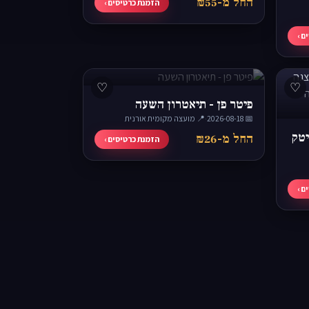
החל מ-₪55
הזמנת כרטיסים ›
ם ›
♡
♡
פיטר פן - תיאטרון השעה
📅 2026-08-18
·
📍 מועצה מקומית אורנית
יטק
החל מ-₪26
הזמנת כרטיסים ›
ם ›