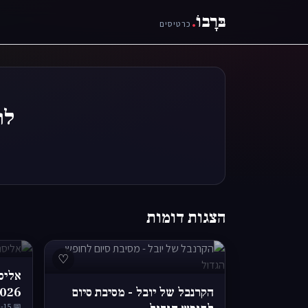
בּרָבוֹ
.
כרטיסים
לוח
הצגות דומות
♡
אליס
הקרנבל של יובל - מסיבת סיום
026
📅 2026-11-15