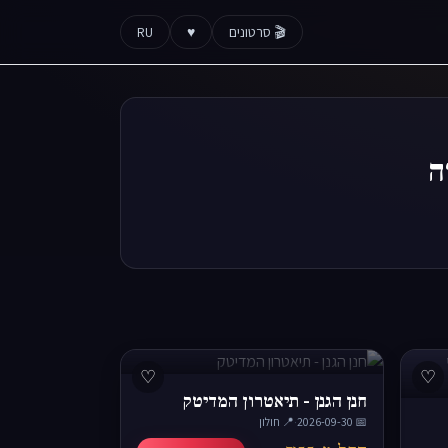
🎬 סרטונים
♥
RU
♡
♡
חנן הגנן - תיאטרון המדיטק
📅 2026-09-30
·
📍 חולון