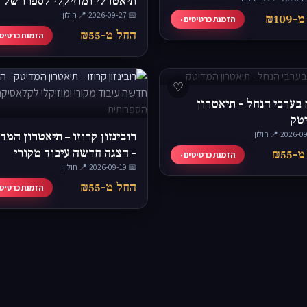
תיאטרלי ומוזיקלי לספרו של
📅 2026-09-27
אתגר קרת
·
📍 חולון
₪109
הזמנת כרטיסים ›
החל מ-₪55
הזמנת כרטיסי
♡
בערבי הנחל - תיאטרון
טק
·
📍 חולון
רובינזון קרוזו – תיאטרון המד
- הצגה חדשה עיבוד מקורי
₪55
הזמנת כרטיסים ›
📅 2026-09-19
·
📍 חולון
ומוזיקלי לקלאסיקה הספרותית
החל מ-₪55
הזמנת כרטיסי