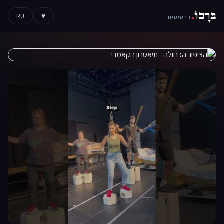
בּרָבוֹ
.
RU
♥
כרטיסים